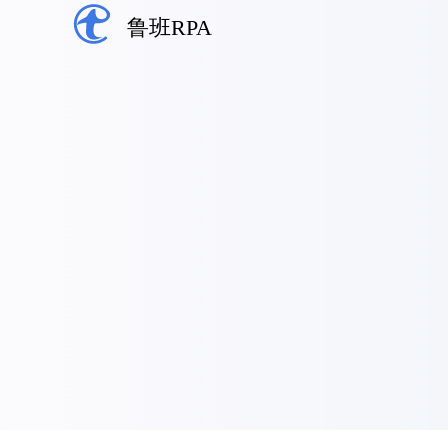
鲁班RPA